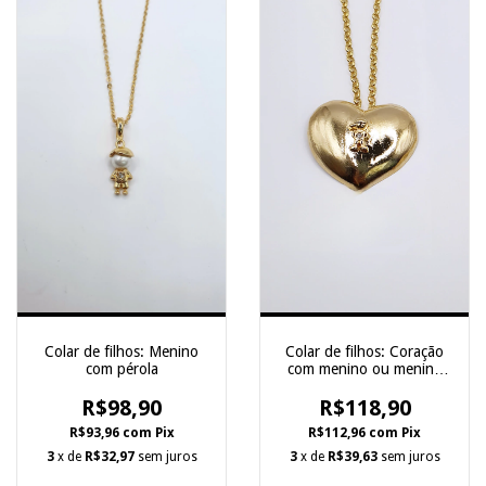
Colar de filhos: Menino
Colar de filhos: Coração
com pérola
com menino ou menina
no centro
R$98,90
R$118,90
R$93,96
com
Pix
R$112,96
com
Pix
3
x de
R$32,97
sem juros
3
x de
R$39,63
sem juros