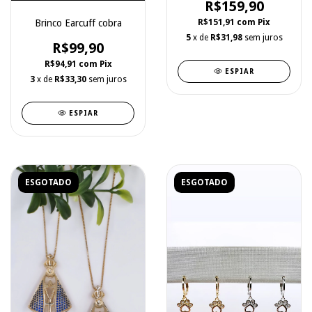
R$159,90
R$151,91
com
Pix
Brinco Earcuff cobra
5
x de
R$31,98
sem juros
R$99,90
R$94,91
com
Pix
ESPIAR
3
x de
R$33,30
sem juros
ESPIAR
ESGOTADO
ESGOTADO