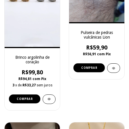
Pulseira de pedras
vulcânicas Lion
R$59,90
R$56,91
com
Pix
Brinco argolinha de
coração
R$99,80
R$94,81
com
Pix
3
x de
R$33,27
sem juros
COMPRAR