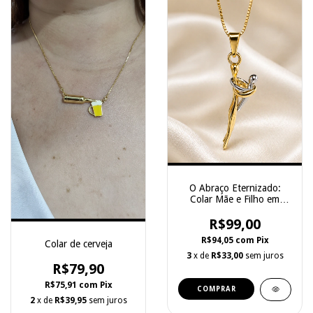
O Abraço Eternizado:
Colar Mãe e Filho em
Duas Tonalidades
R$99,00
R$94,05
com
Pix
Colar de cerveja
3
x de
R$33,00
sem juros
R$79,90
R$75,91
com
Pix
COMPRAR
2
x de
R$39,95
sem juros