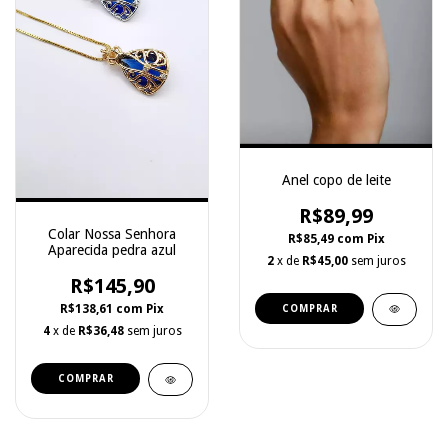
Anel copo de leite
R$89,99
Colar Nossa Senhora
R$85,49
com
Pix
Aparecida pedra azul
2
x de
R$45,00
sem juros
R$145,90
R$138,61
com
Pix
COMPRAR
4
x de
R$36,48
sem juros
COMPRAR