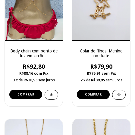
Body chain com ponto de
Colar de filhos: Menino
luz em zircônia
no skate
R$92,80
R$79,90
R$88,16
com
Pix
R$75,91
com
Pix
3
x de
R$30,93
sem juros
2
x de
R$39,95
sem juros