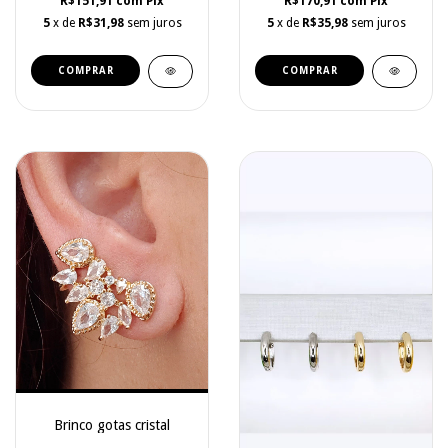
R$151,91
com
Pix
R$170,91
com
Pix
5
x de
R$31,98
sem juros
5
x de
R$35,98
sem juros
COMPRAR
Brinco gotas cristal