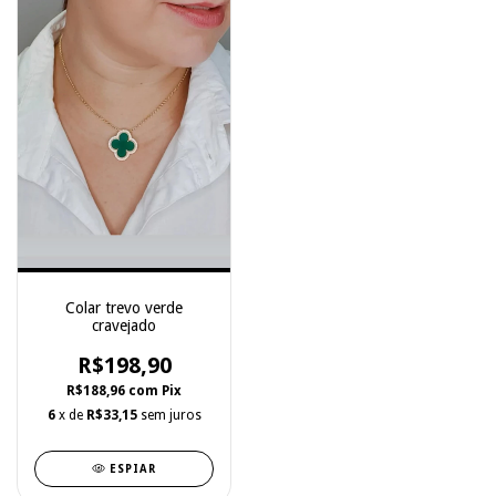
Colar trevo verde
cravejado
R$198,90
R$188,96
com
Pix
6
x de
R$33,15
sem juros
ESPIAR