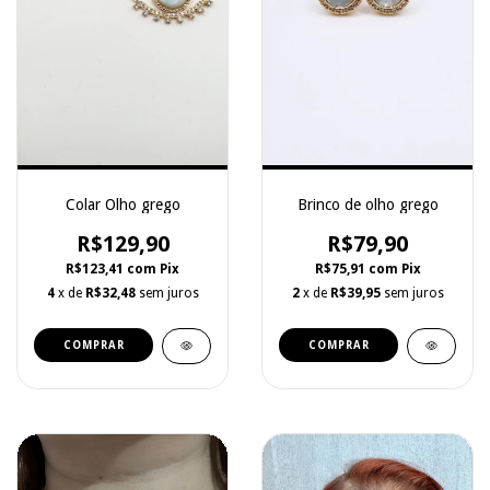
Colar Olho grego
Brinco de olho grego
R$129,90
R$79,90
R$123,41
com
Pix
R$75,91
com
Pix
4
x de
R$32,48
sem juros
2
x de
R$39,95
sem juros
COMPRAR