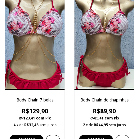
Body Chain 7 bolas
Body Chain de chapinhas
R$129,90
R$89,90
R$123,41
com
Pix
R$85,41
com
Pix
4
x de
R$32,48
sem juros
2
x de
R$44,95
sem juros