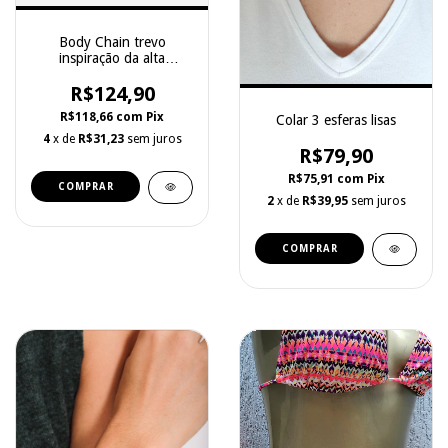
Body Chain trevo
inspiração da alta
joalheria
R$124,90
R$118,66
com
Pix
Colar 3 esferas lisas
4
x de
R$31,23
sem juros
R$79,90
R$75,91
com
Pix
2
x de
R$39,95
sem juros