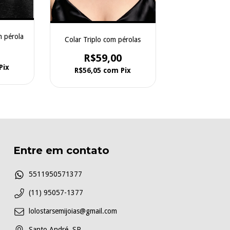
m pérola
Colar Triplo com pérolas
R$59,00
Pix
R$56,05
com
Pix
Entre em contato
5511950571377
(11) 95057-1377
lolostarsemijoias@gmail.com
Santo André, SP