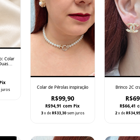
o: Colar
Duas
Pix
Colar de Pérolas inspiração
Brinco 2C cr
 juros
R$99,90
R$69
R$94,91
com
Pix
R$66,41
3
x de
R$33,30
sem juros
2
x de
R$34,9