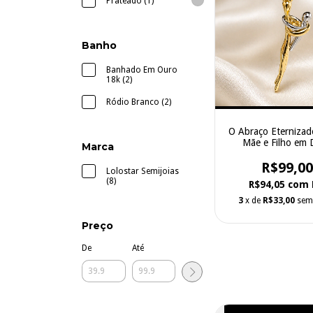
Prateado (1)
Banho
Banhado Em Ouro
18k (2)
Ródio Branco (2)
O Abraço Eternizad
Mãe e Filho em 
Marca
Tonalidades
R$99,00
Lolostar Semijoias
(8)
R$94,05
com
3
x de
R$33,00
sem
Preço
De
Até