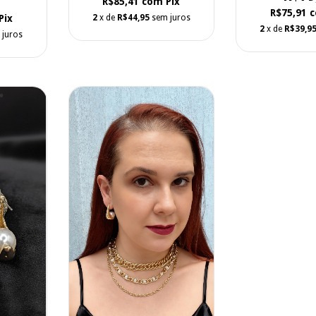
R$85,41
com
Pix
R$75,91
2
x de
R$44,95
sem juros
Pix
2
x de
R$39,9
 juros