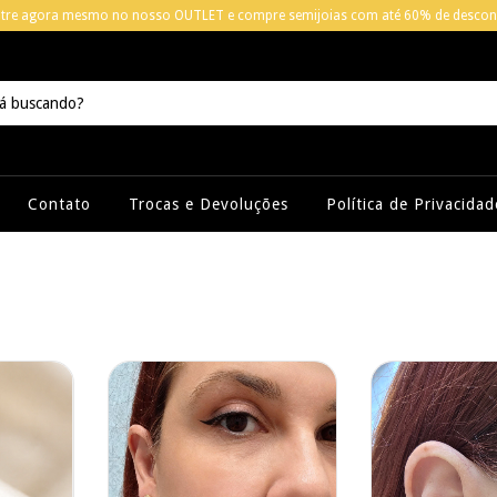
ntre agora mesmo no nosso OUTLET e compre semijoias com até 60% de descon
Contato
Trocas e Devoluções
Política de Privacidad