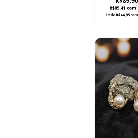
R$89,90
R$85,41
com
2
x de
R$44,95
sem