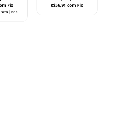
com
Pix
R$56,91
com
Pix
5
sem juros