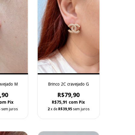
avejado M
Brinco 2C cravejado G
,90
R$79,90
com
Pix
R$75,91
com
Pix
5
sem juros
2
x de
R$39,95
sem juros