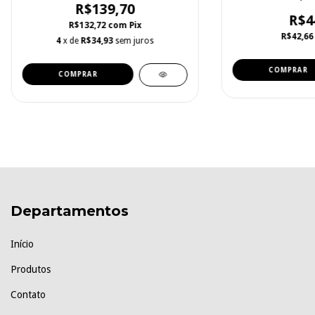
R$139,70
R$4
R$132,72
com
Pix
R$42,6
4
x de
R$34,93
sem juros
COMPRAR
Departamentos
Início
Produtos
Contato