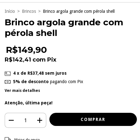
Início
>
Brincos
>
Brinco argola grande com pérola shell
Brinco argola grande com
pérola shell
R$149,90
R$142,41
com
Pix
4
x de
R$37,48
sem juros
5% de desconto
pagando com Pix
Ver mais detalhes
Atenção, última peça!
Entregas para o CEP:
ALTERAR CEP
Meios de envio